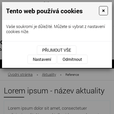
Tento web používá cookies
×
Vaše soukromí je důležité. Můžete si vybrat z nastavení
cookies níže.
KONTAKTUJTE NÁS
KONTAKTUJTE NÁS
PŘIJMOUT VŠE
+420
731
novak@jasotrade
Nastavení
Odmítnout
MENU
483
985
Úvodní stránka
Aktuality
»
»
Reference
Lorem ipsum - název aktuality
Lorem ipsum dolor sit amet, consectetuer